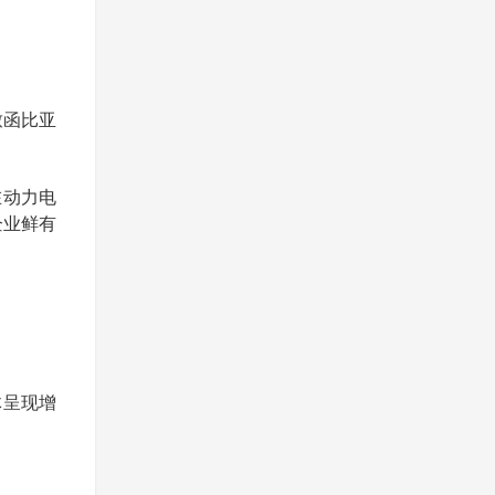
致函比亚
在动力电
企业鲜有
体呈现增