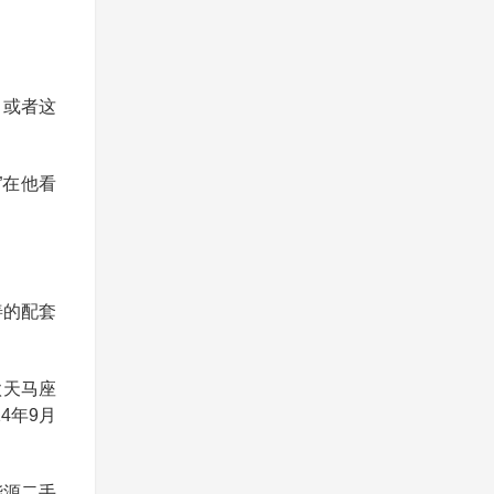
，或者这
”在他看
善的配套
款天马座
14年9月
能源二手