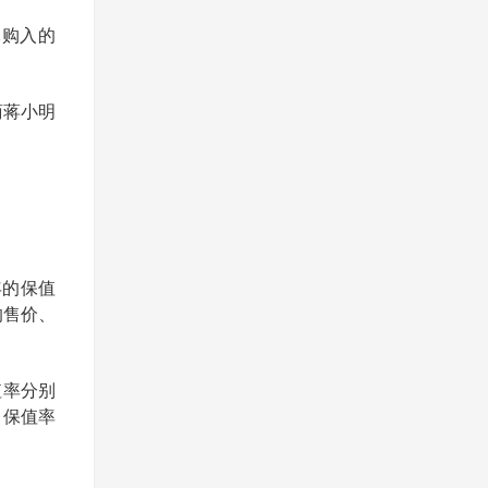
元购入的
商蒋小明
年的保值
的售价、
值率分别
，保值率