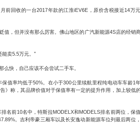
前回收的一台2017年款的江淮iEV6E，原价含税接近14万
贬值，但并没有那么厉害。佛山地区的广汽新能源4S店的经销
能卖5.5万元。”
那么快，自己应该不会尝试二手车。
年保值率均低于50%。在小于300公里续航里程纯电动车车龄1
。《报告》称，其品牌价值对于保值率有一定的提升作用，加上较低
排名前10名中，特斯拉MODELX和MODELS排名前两位，保
值率为47.89%。吉利帝豪三厢车以及长安逸动新能源车位列最后两位